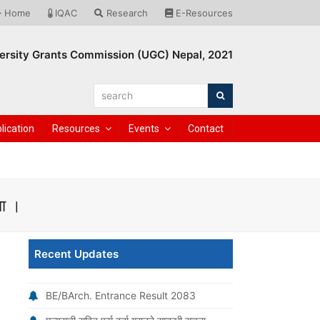
Home
IQAC
Research
E-Resources
ersity Grants Commission (UGC) Nepal, 2021
search
Search
lication
Resources
Events
Contact
ना ।
Recent Updates
BE/BArch. Entrance Result 2083