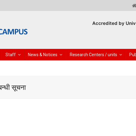
Accredited by Univ
Staff
News & Notices
Research Centers / units
Pub
न्धी सूचना