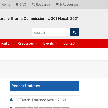
Home
IQAC
Research
E-Resources
ersity Grants Commission (UGC) Nepal, 2021
search
Search
lication
Resources
Events
Contact
Recent Updates
BE/BArch. Entrance Result 2083